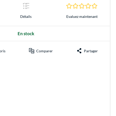
0.0 Étoiles 
Evaluez maintenant
Détails
En stock
oris
Comparer
Partager