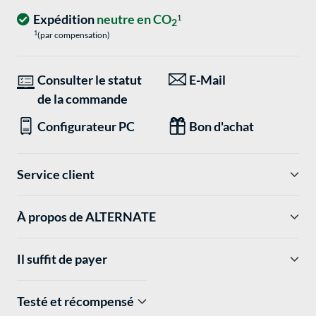
Expédition
neutre en CO
1
2
1
(par compensation)
Consulter le statut
E-Mail
de la commande
Configurateur PC
Bon d'achat
Service client
À propos de ALTERNATE
Il suffit de payer
Testé et récompensé