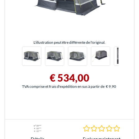
L'illustration peut être différente de l'original.
€ 534,00
TVA comprise et frais d'expédition en sus à partir de
€ 9,90
0.0 Étoile
Evaluez maintenant
Détails