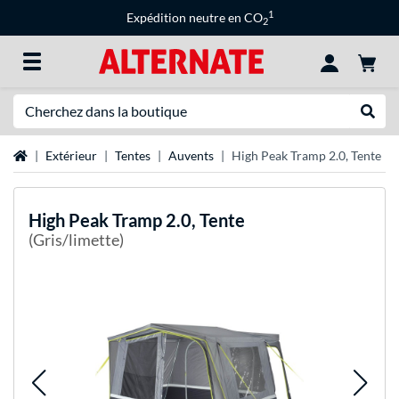
1
Expédition neutre en CO
2
Recherche
Recher
Page d'accueil
Extérieur
Tentes
Auvents
High Peak Tramp 2.0, Tente
High Peak
Tramp 2.0, Tente
(Gris/limette)