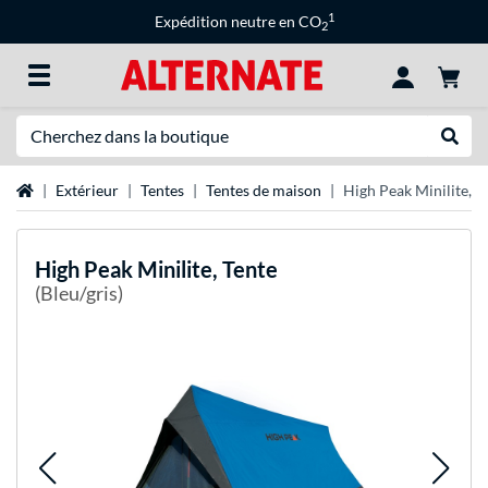
1
Expédition neutre en CO
2
Recherche
Recher
Page d'accueil
Extérieur
Tentes
Tentes de maison
High Peak Minilite, T
High Peak
Minilite, Tente
(Bleu/gris)