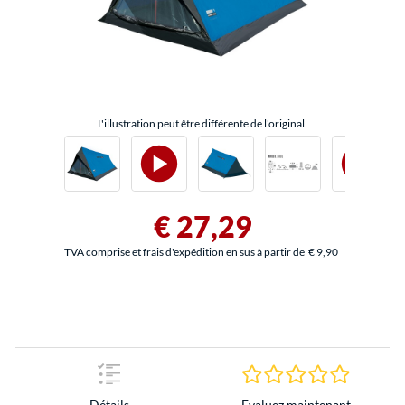
L'illustration peut être différente de l'original.
€ 27,29
TVA comprise et frais d'expédition en sus à partir de
€ 9,90
0.0 Étoile
Evaluez maintenant
Détails