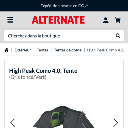
1
Expédition neutre en CO
2
Recherche
Recher
Page d'accueil
Extérieur
Tentes
Tentes de dôme
High Peak Como 4.0, T
High Peak
Como 4.0, Tente
(Gris foncé/Vert)