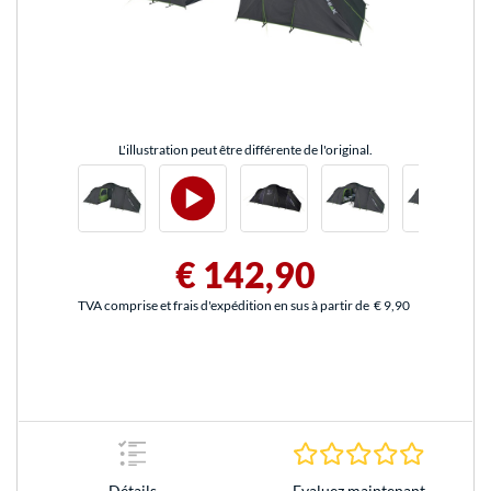
L'illustration peut être différente de l'original.
€ 142,90
TVA comprise et frais d'expédition en sus à partir de
€ 9,90
0.0 Étoile
Evaluez maintenant
Détails