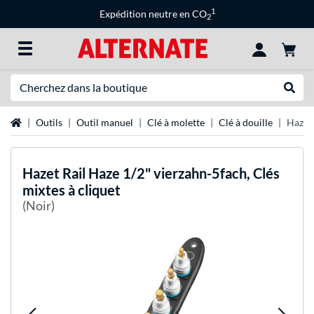
1
Expédition neutre en CO
2
Recherche
Recher
Page d'accueil
Outils
Outil manuel
Clé à molette
Clé à douille
Hazet 
Hazet
Rail Haze 1/2" vierzahn-5fach, Clés
mixtes à cliquet
(Noir)