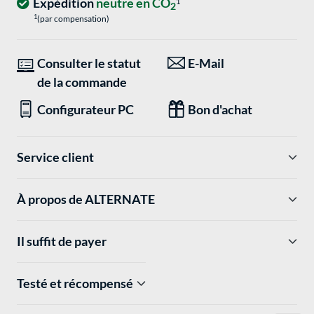
Expédition
neutre en CO
1
2
1
(par compensation)
Consulter le statut
E-Mail
de la commande
Configurateur PC
Bon d'achat
Service client
À propos de ALTERNATE
Il suffit de payer
Testé et récompensé