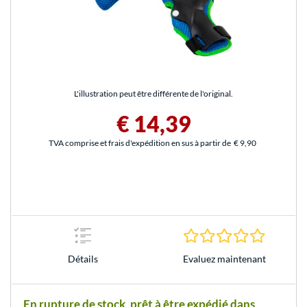
L'illustration peut être différente de l'original.
€ 14,39
TVA comprise et frais d'expédition en sus à partir de
€ 9,90
0.0 Étoile
Evaluez maintenant
Détails
En rupture de stock, prêt à être expédié dans