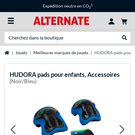
1
Expédition neutre en CO
2
Recherche
Recher
Page d'accueil
Jouets
Meilleures marques de jouets
HUDORA pads pour en
HUDORA
pads pour enfants, Accessoires
(Noir/Bleu)