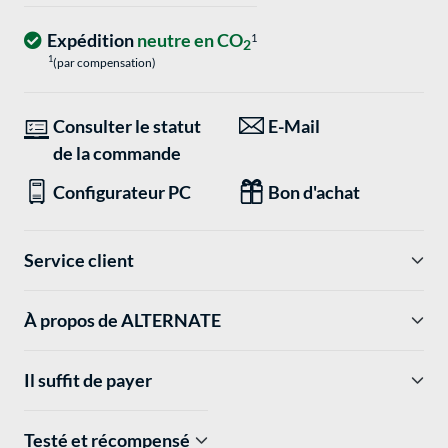
Expédition
neutre en CO
1
2
1
(par compensation)
Consulter le statut
E-Mail
de la commande
Configurateur PC
Bon d'achat
Service client
À propos de ALTERNATE
Il suffit de payer
Testé et récompensé