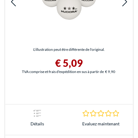
L'illustration peut être différente de l'original.
€ 5,09
TVA comprise et frais d'expédition en sus à partir de
€ 9,90
0.0 Étoile
Evaluez maintenant
Détails