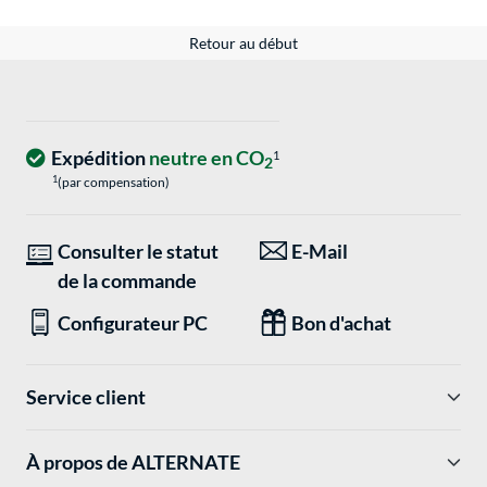
Retour au début
Expédition
neutre en CO
1
2
1
(par compensation)
Consulter le statut
E-Mail
de la commande
Configurateur PC
Bon d'achat
Service client
À propos de ALTERNATE