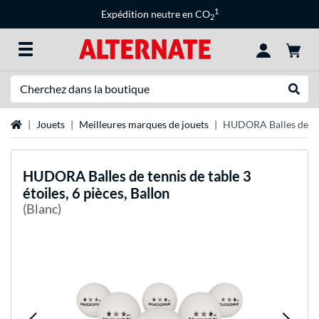
1
Expédition neutre en CO
2
Recherche
Recher
Page d'accueil
Jouets
Meilleures marques de jouets
HUDORA Balles de tenn
HUDORA
Balles de tennis de table 3
étoiles, 6 pièces, Ballon
(Blanc)