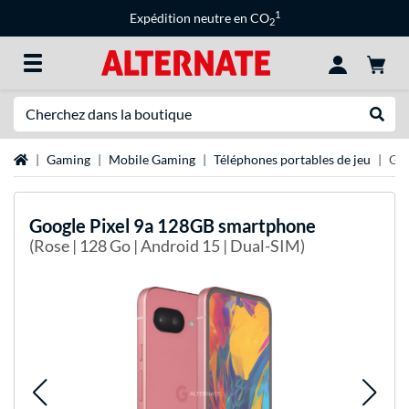
1
Expédition neutre en CO
2
Recherche
Recher
Page d'accueil
Gaming
Mobile Gaming
Téléphones portables de jeu
Goo
Google
Pixel 9a 128GB smartphone
(Rose | 128 Go | Android 15 | Dual-SIM)