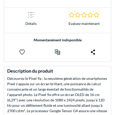
0.0 Étoile
Evaluez maintenant
Détails
Momentanément indisponible
Description du produit
Découvrez le Pixel 9a : la neuvième génération de smartphones
Pixel s’appuie sur un écran brillant, une puissance de calcul
convaincante et un large éventail de fonctionnalités de
l’appareil photo. Le Pixel 9a offre un écran OLED de 16 cm
(6,29") avec une résolution de 1080 x 2424 pixels, jusqu’à 120
Hz pour un défilement fluide et une luminosité allant jusqu’à
2700 cd/m². Le processeur Google Tensor G4 assure une vitesse