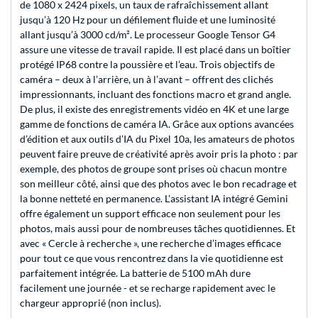
de 1080 x 2424 pixels, un taux de rafraîchissement allant
jusqu’à 120 Hz pour un défilement fluide et une luminosité
allant jusqu’à 3000 cd/m². Le processeur Google Tensor G4
assure une vitesse de travail rapide. Il est placé dans un boîtier
protégé IP68 contre la poussière et l’eau. Trois objectifs de
caméra – deux à l’arrière, un à l’avant – offrent des clichés
impressionnants, incluant des fonctions macro et grand angle.
De plus, il existe des enregistrements vidéo en 4K et une large
gamme de fonctions de caméra IA. Grâce aux options avancées
d’édition et aux outils d’IA du Pixel 10a, les amateurs de photos
peuvent faire preuve de créativité après avoir pris la photo : par
exemple, des photos de groupe sont prises où chacun montre
son meilleur côté, ainsi que des photos avec le bon recadrage et
la bonne netteté en permanence. L’assistant IA intégré Gemini
offre également un support efficace non seulement pour les
photos, mais aussi pour de nombreuses tâches quotidiennes. Et
avec « Cercle à recherche », une recherche d’images efficace
pour tout ce que vous rencontrez dans la vie quotidienne est
parfaitement intégrée. La batterie de 5100 mAh dure
facilement une journée - et se recharge rapidement avec le
chargeur approprié (non inclus).