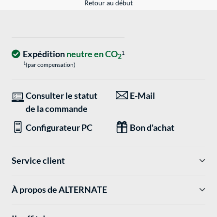
Retour au début
Expédition
neutre en CO
1
2
1
(par compensation)
Consulter le statut
E-Mail
de la commande
Configurateur PC
Bon d'achat
Service client
À propos de ALTERNATE