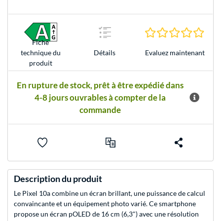
0.0 É
Fiche
Evaluez maintenant
technique du
Détails
produit
En rupture de stock, prêt à être expédié dans
4-8 jours ouvrables à compter de la
commande
Description du produit
Le Pixel 10a combine un écran brillant, une puissance de calcul
convaincante et un équipement photo varié. Ce smartphone
propose un écran pOLED de 16 cm (6,3") avec une résolution