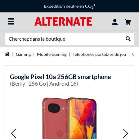
1
Expédition neutre en CO
2
Recherche
Recher
Page d'accueil
Gaming
Mobile Gaming
Téléphones portables de jeu
Goo
Google
Pixel 10a 256GB smartphone
(Berry | 256 Go | Android 16)