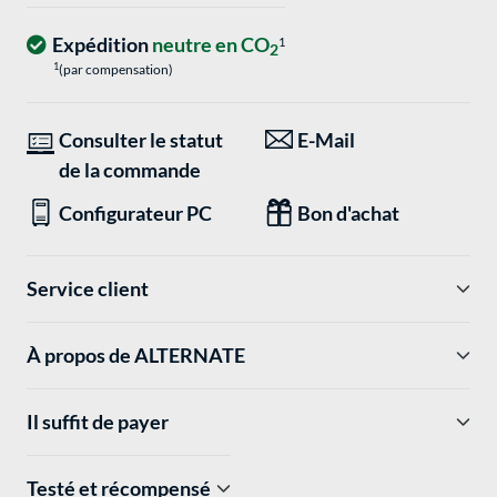
Expédition
neutre en CO
1
2
1
(par compensation)
Consulter le statut
E-Mail
de la commande
Configurateur PC
Bon d'achat
Service client
À propos de ALTERNATE
Il suffit de payer
Testé et récompensé