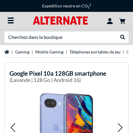
1
Expédition neutre en CO
2
Recherche
Recher
Page d'accueil
Gaming
Mobile Gaming
Téléphones portables de jeu
Goo
Google
Pixel 10a 128GB smartphone
(Lavande | 128 Go | Android 16)