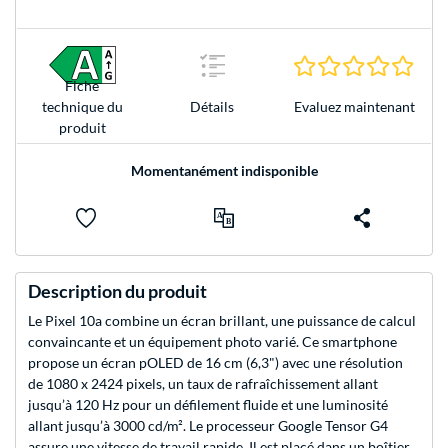
0.0 É
Fiche
Evaluez maintenant
technique du
Détails
produit
Momentanément indisponible
Description du produit
Le Pixel 10a combine un écran brillant, une puissance de calcul
convaincante et un équipement photo varié. Ce smartphone
propose un écran pOLED de 16 cm (6,3") avec une résolution
de 1080 x 2424 pixels, un taux de rafraîchissement allant
jusqu’à 120 Hz pour un défilement fluide et une luminosité
allant jusqu’à 3000 cd/m². Le processeur Google Tensor G4
assure une vitesse de travail rapide. Il est placé dans un boîtier