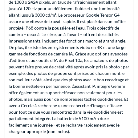
de 1080 x 2424 pixels, un taux de rafraîchissement allant
jusqu’à 120 Hz pour un défilement fluide et une luminosité
allant jusqu’à 3000 cd/m². Le processeur Google Tensor G4
assure une vitesse de travail rapide. Il est placé dans un boîtier
protégé IP68 contre la poussière et l’eau. Trois objectifs de
caméra – deux à l’arrière, un à l’avant – offrent des clichés
impressionnants, incluant des fonctions macro et grand angle.
De plus, il existe des enregistrements vidéo en 4K et une large
gamme de fonctions de caméra IA. Grâce aux options avancées
d’édition et aux outils d’IA du Pixel 10a, les amateurs de photos
peuvent faire preuve de créativité après avoir pris la photo : par
exemple, des photos de groupe sont prises où chacun montre
son meilleur côté, ainsi que des photos avec le bon recadrage et
la bonne netteté en permanence. L’assistant IA intégré Gemini
offre également un support efficace non seulement pour les
photos, mais aussi pour de nombreuses tâches quotidiennes. Et
avec « Cercle à recherche », une recherche d’images efficace
pour tout ce que vous rencontrez dans la vie quotidienne est
parfaitement intégrée. La batterie de 5100 mAh dure
facilement une journée - et se recharge rapidement avec le
chargeur approprié (non inclus).