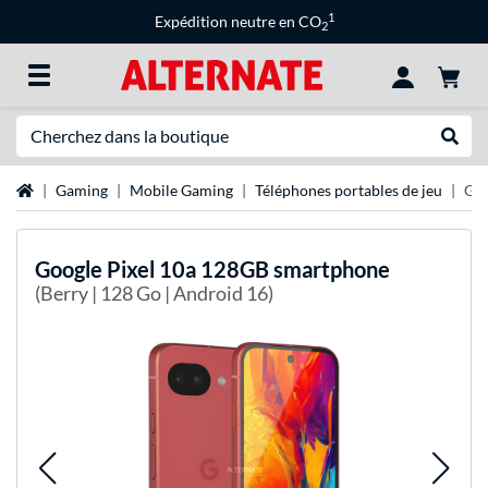
1
Expédition neutre en CO
2
Recherche
Recher
Page d'accueil
Gaming
Mobile Gaming
Téléphones portables de jeu
Goo
Google
Pixel 10a 128GB smartphone
(Berry | 128 Go | Android 16)