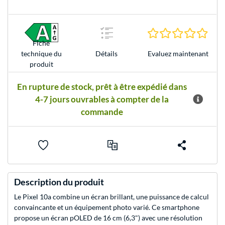
0.0 É
Fiche
Evaluez maintenant
technique du
Détails
produit
En rupture de stock, prêt à être expédié dans
4-7 jours ouvrables à compter de la
commande
Description du produit
Le Pixel 10a combine un écran brillant, une puissance de calcul
convaincante et un équipement photo varié. Ce smartphone
propose un écran pOLED de 16 cm (6,3") avec une résolution