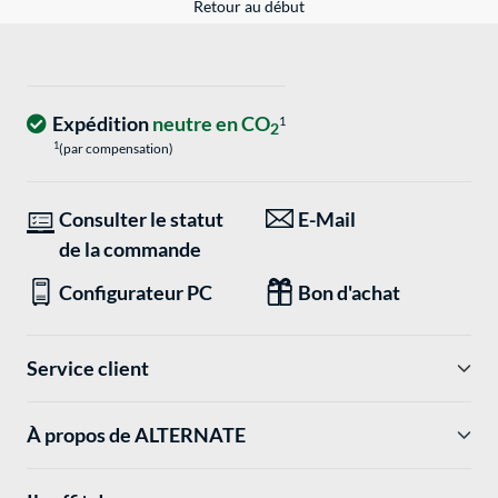
Retour au début
Expédition
neutre en CO
1
2
1
(par compensation)
Consulter le statut
E-Mail
de la commande
Configurateur PC
Bon d'achat
Service client
À propos de ALTERNATE