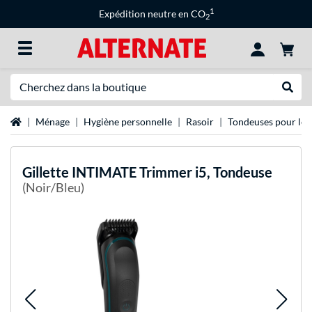
1
Expédition neutre en CO
2
Recherche
Recher
Page d'accueil
Ménage
Hygiène personnelle
Rasoir
Tondeuses pour le 
Gillette
INTIMATE Trimmer i5, Tondeuse
(Noir/Bleu)