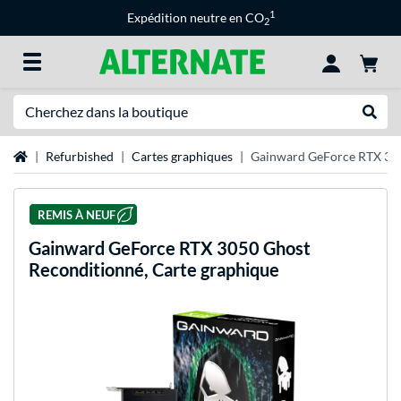
1
Expédition neutre en CO
2
Recherche
Recher
Page d'accueil
Refurbished
Cartes graphiques
Gainward GeForce RTX 305
REMIS À NEUF
Gainward
GeForce RTX 3050 Ghost
Reconditionné, Carte graphique