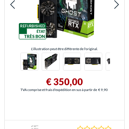
REFURBISHED
ÉTAT
TRÈS BON
L'illustration peut être différente de l'original.
€ 350,00
TVA comprise et frais d'expédition en sus à partir de
€ 9,90
0.0 Étoile