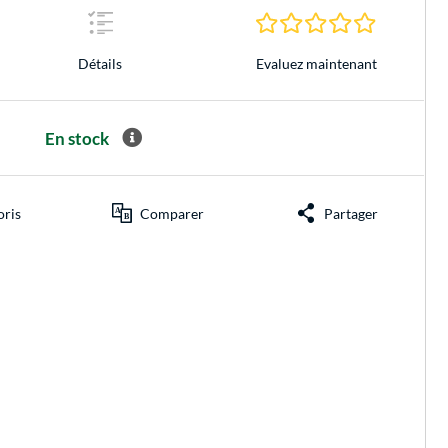
0.0 Étoiles 
Evaluez maintenant
Détails
En stock
oris
Comparer
Partager