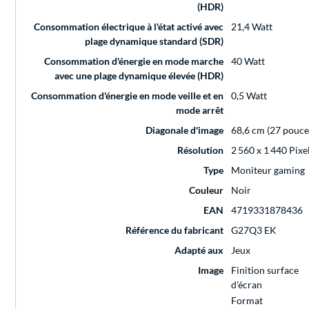
(HDR)
Consommation électrique à l'état activé avec
21,4 Watt
plage dynamique standard (SDR)
Consommation d'énergie en mode marche
40 Watt
avec une plage dynamique élevée (HDR)
Consommation d'énergie en mode veille et en
0,5 Watt
mode arrêt
Diagonale d'image
68,6 cm (27 pouce
Résolution
2 560 x 1 440 Pixe
Type
Moniteur gaming
Couleur
Noir
EAN
4719331878436
Référence du fabricant
G27Q3 EK
Adapté aux
Jeux
Image
Finition surface
d'écran
Format