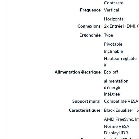
Contraste
Fréquence
Vertical
Horizontal
Connexions
2x Entrée HDMI, (V
Ergonomie
Type
Pivotable
Inclinable
Hauteur réglable
à
Alimentation électrique
Eco-off
alimentation
d’énergie
intégrée
Support mural
Compatible VESA 
Caractéristiques
Black Equalizer | 
AMD FreeSync, Im
Norme VESA
DisplayHDR