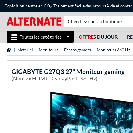
1
Expédition neutre en CO
Traitement facile des retours
Aide
et
contac
2
Toutes les catégories
OFFRE
S DU JOUR
RE
Page d'accueil
Matériel
Moniteurs
Écrans gamers
Moniteurs 360 Hz
GIGABYTE
G27Q3 27" Moniteur gaming
(Noir, 2x HDMI, DisplayPort, 320 Hz)