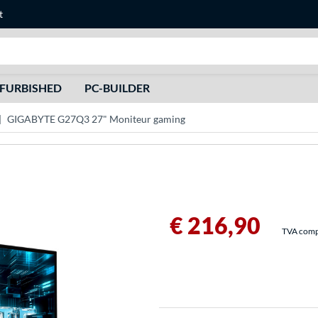
t
Recherche
FURBISHED
PC-BUILDER
GIGABYTE G27Q3 27" Moniteur gaming
€ 216,90
TVA compri