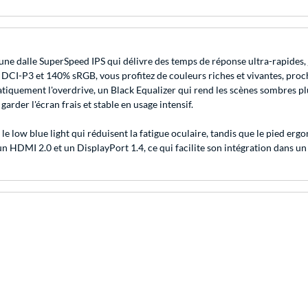
alle SuperSpeed IPS qui délivre des temps de réponse ultra-rapides, jus
% DCI-P3 et 140% sRGB, vous profitez de couleurs riches et vivantes, pr
uement l'overdrive, un Black Equalizer qui rend les scènes sombres plus
garder l'écran frais et stable en usage intensif.
et le low blue light qui réduisent la fatigue oculaire, tandis que le pied e
n HDMI 2.0 et un DisplayPort 1.4, ce qui facilite son intégration dans 