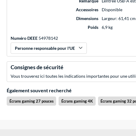
Remarque
L'entrée USB-A est
Accessoires
Disponible
Dimensions
Largeur: 61,41 cm
Poids
6,9 kg
Numéro DEEE
54978142
Personne responsable pour l'UE
Consignes de sécurité
Vous trouverez ici toutes les indications importantes pour une utili
Également souvent recherché
Écrans gaming 27 pouces
Écrans gaming 4K
Écrans gaming 32 p