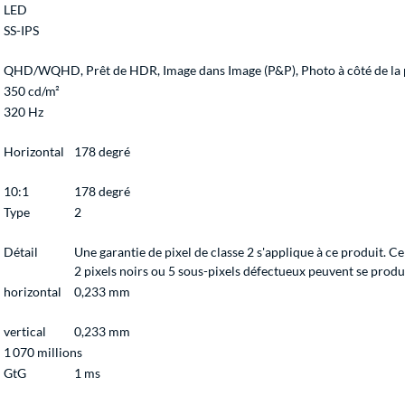
LED
SS-IPS
QHD/WQHD, Prêt de HDR, Image dans Image (P&P), Photo à côté de la 
350 cd/m²
320 Hz
Horizontal
178 degré
10:1
178 degré
Type
2
Détail
Une garantie de pixel de classe 2 s'applique à ce produit. C
2 pixels noirs ou 5 sous-pixels défectueux peuvent se produir
horizontal
0,233 mm
vertical
0,233 mm
1 070 millions
GtG
1 ms