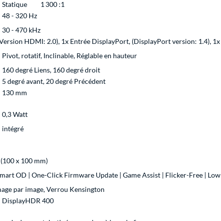
Statique
1 300 :1
48 - 320 Hz
30 - 470 kHz
ersion HDMI: 2.0), 1x Entrée DisplayPort, (DisplayPort version: 1.4), 1x
Pivot, rotatif, Inclinable, Réglable en hauteur
160 degré Liens, 160 degré droit
5 degré avant, 20 degré Précédent
130 mm
0,3 Watt
intégré
(100 x 100 mm)
Smart OD | One-Click Firmware Update | Game Assist | Flicker-Free | Low
age par image, Verrou Kensington
DisplayHDR 400