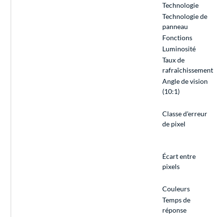
Technologie
Technologie de
panneau
Fonctions
Luminosité
Taux de
rafraîchissement
Angle de vision
(10:1)
Classe d'erreur
de pixel
Écart entre
pixels
Couleurs
Temps de
réponse