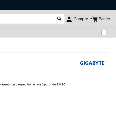
Panier
Compte
Rechercher dans le shop
Pas
se et frais d'expédition en sus à partir de
€ 9,90