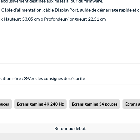
 exclusivement destinée aux mises à jour du firmware.
Câble d'alimentation, câble DisplayPort, guide de démarrage rapide et ca
 x Hauteur: 53,05 cm x Profondeur/longueur: 22,51 cm
sation sûre :
Vers les consignes de sécurité
ouces
Écrans gaming 4K 240 Hz
Écrans gaming 34 pouces
Écrans
Retour au début