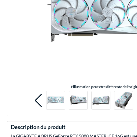
L'illustration peut être différente de l'origi
Description du produit
La GIGABYTE AORUS GeForce RTX 5080 MASTER ICE 16G est une ca