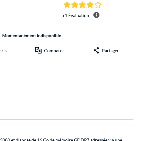
4.0 Étoiles à 1 Évalu
à 1 Évaluation
Momentanément indisponible
oris
Comparer
Partager
080 et dispose de 16 Go de mémoire GDDR7 adressée via une