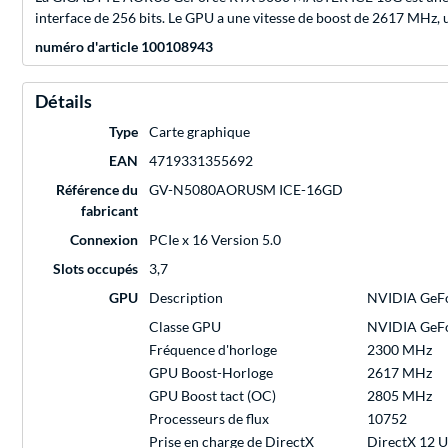
interface de 256 bits. Le GPU a une vitesse de boost de 2617 MHz,
numéro d'article 100108943
Détails
Type
Carte graphique
EAN
4719331355692
Référence du
GV-N5080AORUSM ICE-16GD
fabricant
Connexion
PCIe x 16 Version 5.0
Slots occupés
3,7
GPU
Description
NVIDIA GeF
Classe GPU
NVIDIA GeF
Fréquence d'horloge
2300 MHz
GPU Boost-Horloge
2617 MHz
GPU Boost tact (OC)
2805 MHz
Processeurs de flux
10752
Prise en charge de DirectX
DirectX 12 U