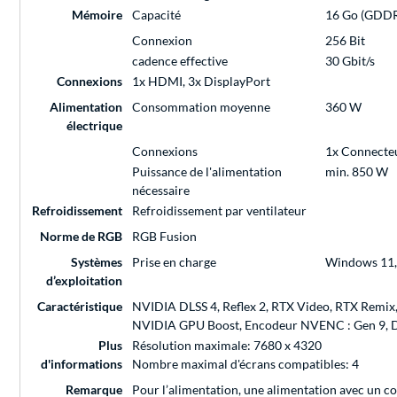
Mémoire
Capacité
16 Go (GDD
Connexion
256 Bit
cadence effective
30 Gbit/s
Connexions
1x HDMI, 3x DisplayPort
Alimentation
Consommation moyenne
360 W
électrique
Connexions
1x Connecte
Puissance de l'alimentation
min. 850 W
nécessaire
Refroidissement
Refroidissement par ventilateur
Norme de RGB
RGB Fusion
Systèmes
Prise en charge
Windows 11,
d’exploitation
Caractéristique
NVIDIA DLSS 4, Reflex 2, RTX Video, RTX Remi
NVIDIA GPU Boost, Encodeur NVENC : Gen 9, Déc
Plus
Résolution maximale: 7680 x 4320
d'informations
Nombre maximal d'écrans compatibles: 4
Remarque
Pour l’alimentation, une alimentation avec un co