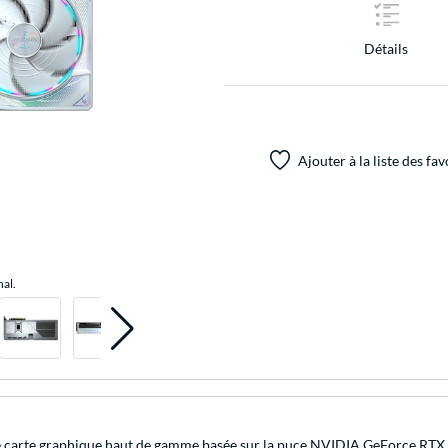
Détails
Ajouter à la liste des fav
nal.
rte graphique haut de gamme basée sur la puce NVIDIA GeForce RTX 5