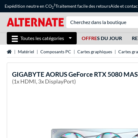
1
Expédition neutre en CO
Traitement facile des retours
Aide
et
contac
2
Toutes les catégories
OFFRE
S DU JOUR
RE
Page d'accueil
Matériel
Composants PC
Cartes graphiques
Cartes gr
GIGABYTE
AORUS GeForce RTX 5080 MAST
(1x HDMI, 3x DisplayPort)