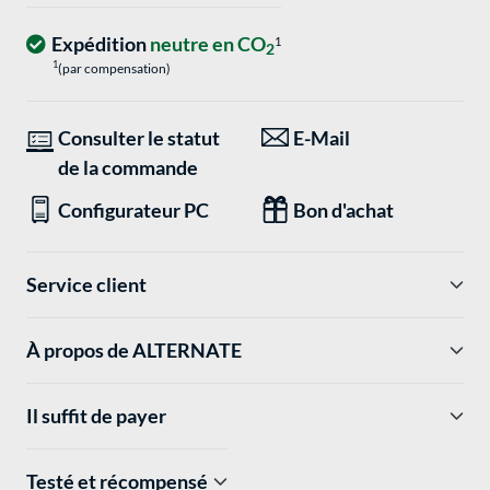
Expédition
neutre en CO
1
2
1
(par compensation)
Consulter le statut
E-Mail
de la commande
Configurateur PC
Bon d'achat
Service client
À propos de ALTERNATE
Il suffit de payer
Testé et récompensé