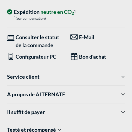
Expédition
neutre en CO
1
2
1
(par compensation)
Consulter le statut
E-Mail
de la commande
Configurateur PC
Bon d'achat
Service client
À propos de ALTERNATE
Il suffit de payer
Testé et récompensé