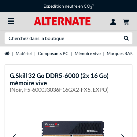
1
Expédition neutre en CO
2
Recherche
Recher
Page d'accueil
Matériel
Composants PC
Mémoire vive
Marques RAM
G.Skill
32 Go DDR5-6000 (2x 16 Go)
mémoire vive
(Noir, F5-6000J3036F16GX2-FX5, EXPO)