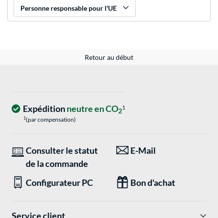
Personne responsable pour l'UE
Retour au début
Expédition
neutre en CO
1
2
1
(par compensation)
Consulter le statut
E-Mail
de la commande
Configurateur PC
Bon d'achat
Service client