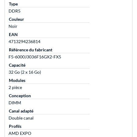
Type
DDR5
Couleur
Noir
EAN
4713294236814
Référence du fabricant
F5-6000J3036F16GX2-FX5
Capacité
32 Go (2 x 16 Go)
Modules
2 pièce
Conception
DIMM
Canal adapté
Double canal
Profils
AMD EXPO