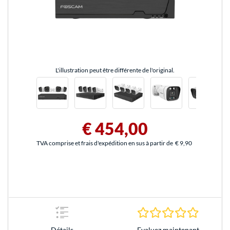
L'illustration peut être différente de l'original.
€ 454,00
TVA comprise et frais d'expédition en sus à partir de
€ 9,90
0.0 Étoile
Evaluez maintenant
Détails