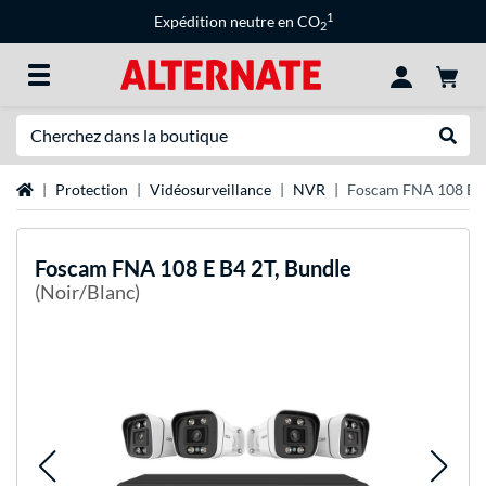
1
Expédition neutre en CO
2
Recherche
Recher
Page d'accueil
Protection
Vidéosurveillance
NVR
Foscam FNA 108 E B
Foscam
FNA 108 E B4 2T, Bundle
(Noir/Blanc)