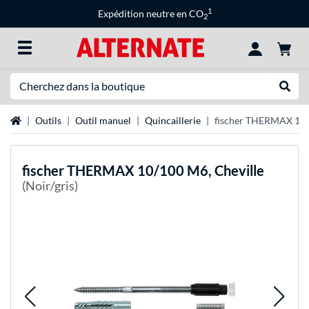
1
Expédition neutre en CO
2
Recherche
Recher
Page d'accueil
Outils
Outil manuel
Quincaillerie
fischer THERMAX 10/
fischer
THERMAX 10/100 M6, Cheville
(Noir/gris)