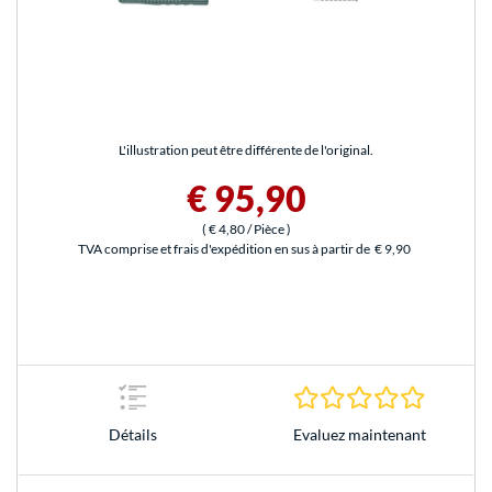
L'illustration peut être différente de l'original.
€ 95,90
(
€ 4,80
/ Pièce
)
TVA comprise et frais d'expédition en sus à partir de
€ 9,90
0.0 Étoile
Evaluez maintenant
Détails