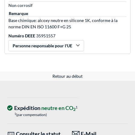
Non corrosif
Remarque
Base chimique: alcoxy neutre en silicone 1K, conforme à la
norme DIN EN ISO 11600 F+G 25
Numéro DEEE
35951557
Personne responsable pour l'UE
Retour au début
Expédition
neutre en CO
1
2
1
(par compensation)
Consulter le statut
E-Mail