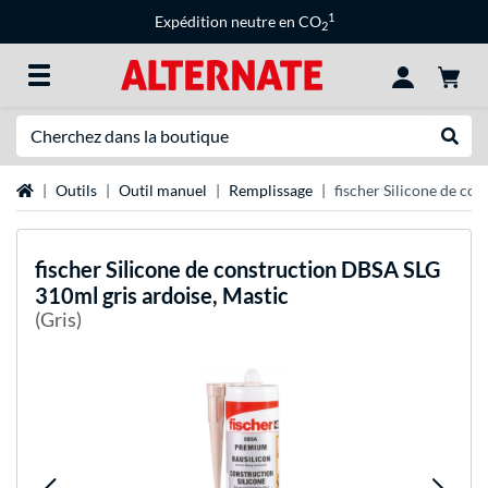
1
Expédition neutre en CO
2
Recherche
Recher
Page d'accueil
Outils
Outil manuel
Remplissage
fischer Silicone de co
fischer
Silicone de construction DBSA SLG
310ml gris ardoise, Mastic
(Gris)