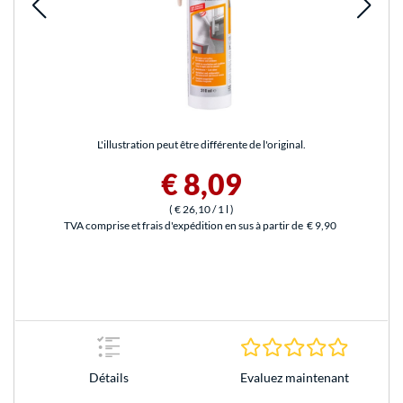
L'illustration peut être différente de l'original.
€ 8,09
(
€ 26,10
/ 1 l
)
TVA comprise et frais d'expédition en sus à partir de
€ 9,90
0.0 Étoile
Evaluez maintenant
Détails