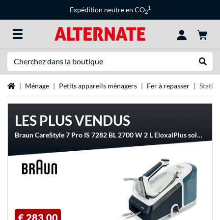
1
Expédition neutre en CO
2
Recherche
Recher
Page d'accueil
Ménage
Petits appareils ménagers
Fer à repasser
Statio
LES PLUS VENDUS
Braun CareStyle 7 Pro IS 7282 BL 2700 W 2 L EloxalPlus soleplate Bleu, Centrales à vapeur
€ 283,00