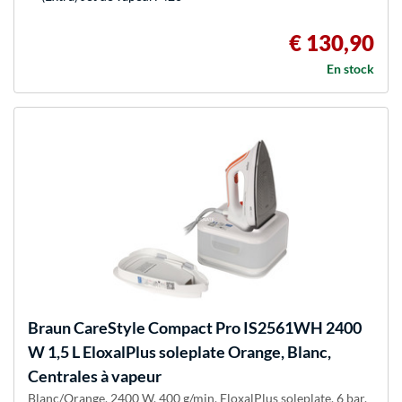
€ 130,90
En stock
Braun
CareStyle Compact Pro IS2561WH 2400
W 1,5 L EloxalPlus soleplate Orange, Blanc,
Centrales à vapeur
Blanc/Orange, 2400 W, 400 g/min, EloxalPlus soleplate, 6 bar,