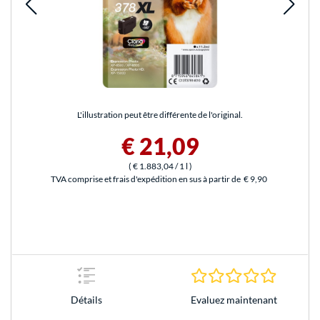
L'illustration peut être différente de l'original.
€ 21,09
(
€ 1.883,04
/ 1 l
)
TVA comprise et frais d'expédition en sus à partir de
€ 9,90
0.0 Étoile
Evaluez maintenant
Détails