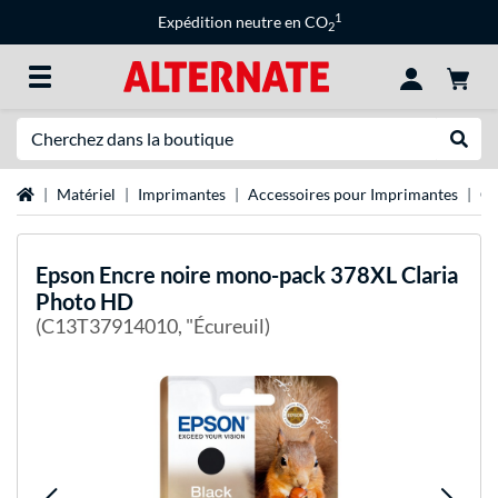
1
Expédition neutre en CO
2
Recherche
Recher
Page d'accueil
Matériel
Imprimantes
Accessoires pour Imprimantes
Ca
Epson
Encre noire mono-pack 378XL Claria
Photo HD
(C13T37914010, "Écureuil)