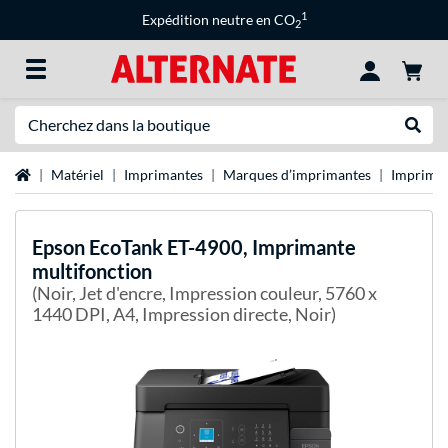
1
Expédition neutre en CO
2
Recherche
Recher
Page d'accueil
Matériel
Imprimantes
Marques d’imprimantes
Impriman
Epson
EcoTank ET-4900, Imprimante
multifonction
(Noir, Jet d'encre, Impression couleur, 5760 x
1440 DPI, A4, Impression directe, Noir)