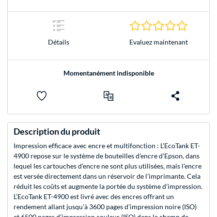
0.0 Étoile
Evaluez maintenant
Détails
Momentanément indisponible
Description du produit
Impression efficace avec encre et multifonction : L’EcoTank ET-
4900 repose sur le système de bouteilles d’encre d’Epson, dans
lequel les cartouches d’encre ne sont plus utilisées, mais l’encre
est versée directement dans un réservoir de l’imprimante. Cela
réduit les coûts et augmente la portée du système d’impression.
L’EcoTank ET-4900 est livré avec des encres offrant un
rendement allant jusqu’à 3600 pages d’impression noire (ISO)
et 6500 pages d’impression couleur (ISO) dans le champ de