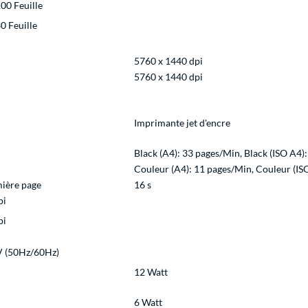
100 Feuille
30 Feuille
5760 x 1440 dpi
5760 x 1440 dpi
Imprimante jet d'encre
Black (A4): 33 pages/Min, Black (ISO A4)
Couleur (A4): 11 pages/Min, Couleur (IS
mière page
16 s
pi
pi
V (50Hz/60Hz)
12 Watt
6 Watt