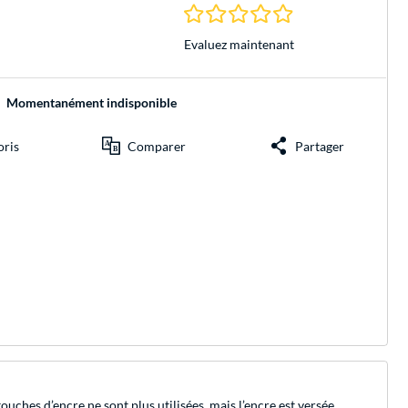
0.0 Étoiles à 0 Évalu
Evaluez maintenant
Momentanément indisponible
oris
Comparer
Partager
ouches d’encre ne sont plus utilisées, mais l’encre est versée