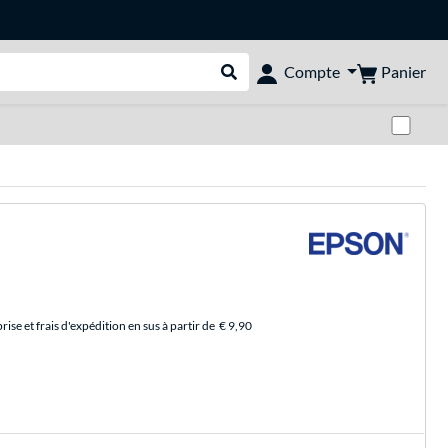
Panier
Compte
Rechercher dans le shop
Pas
se et frais d'expédition en sus à partir de
€ 9,90