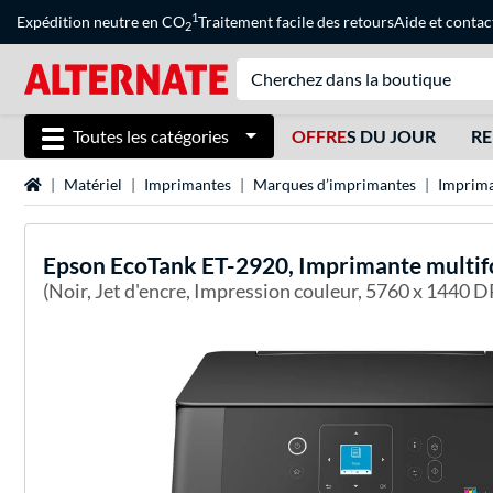
1
Expédition neutre en CO
Traitement facile des retours
Aide
et
contac
2
Toutes les catégories
OFFRE
S DU JOUR
RE
Page d'accueil
Matériel
Imprimantes
Marques d’imprimantes
Imprima
Epson
EcoTank ET-2920, Imprimante multif
(Noir, Jet d'encre, Impression couleur, 5760 x 1440 D