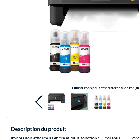
L'illustration peut être différente de l'origi
Description du produit
Impression efficace à l’encre et multifonction : l’EcoTank ET-ET-292