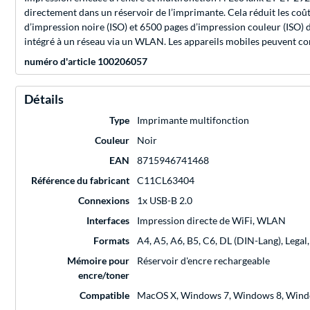
directement dans un réservoir de l’imprimante. Cela réduit les coû
d’impression noire (ISO) et 6500 pages d’impression couleur (ISO) da
intégré à un réseau via un WLAN. Les appareils mobiles peuvent com
numéro d'article 100206057
Détails
Type
Imprimante multifonction
Couleur
Noir
EAN
8715946741468
Référence du fabricant
C11CL63404
Connexions
1x USB-B 2.0
Interfaces
Impression directe de WiFi, WLAN
Formats
A4, A5, A6, B5, C6, DL (DIN-Lang), Legal
Mémoire pour
Réservoir d'encre rechargeable
encre/toner
Compatible
MacOS X, Windows 7, Windows 8, Wind