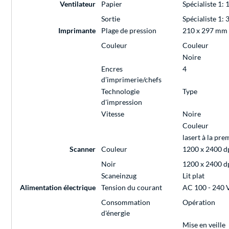
Ventilateur
Papier
Spécialiste 1: 
Sortie
Spécialiste 1: 
Imprimante
Plage de pression
210 x 297 mm
Couleur
Couleur
Noire
Encres
4
d’imprimerie/chefs
Technologie
Type
d'impression
Vitesse
Noire
Couleur
lasert à la pre
Scanner
Couleur
1200 x 2400 d
Noir
1200 x 2400 d
Scaneinzug
Lit plat
Alimentation électrique
Tension du courant
AC 100 - 240 
Consommation
Opération
d'énergie
Mise en veille