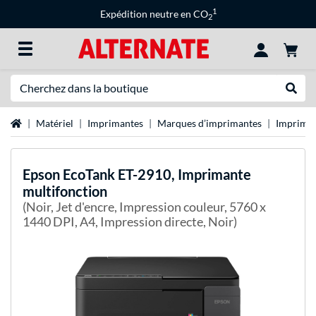
1
Expédition neutre en CO
2
Recherche
Recher
Page d'accueil
Matériel
Imprimantes
Marques d’imprimantes
Impriman
Epson
EcoTank ET-2910, Imprimante
multifonction
(Noir, Jet d'encre, Impression couleur, 5760 x
1440 DPI, A4, Impression directe, Noir)