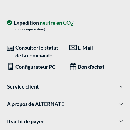
Expédition
neutre en CO
1
2
1
(par compensation)
Consulter le statut
E-Mail
de la commande
Configurateur PC
Bon d'achat
Service client
À propos de ALTERNATE
Il suffit de payer