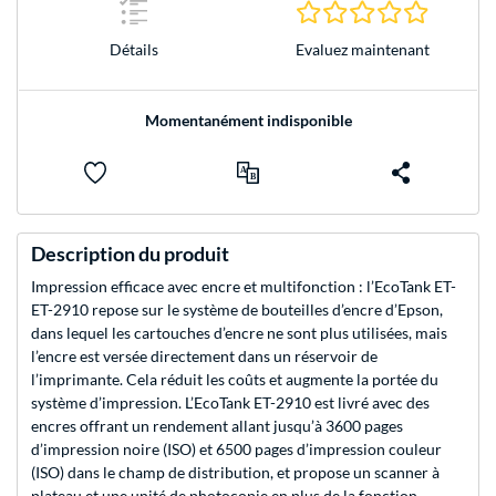
0.0 Étoile
Evaluez maintenant
Détails
Momentanément indisponible
Description du produit
Impression efficace avec encre et multifonction : l’EcoTank ET-
ET-2910 repose sur le système de bouteilles d’encre d’Epson,
dans lequel les cartouches d’encre ne sont plus utilisées, mais
l’encre est versée directement dans un réservoir de
l’imprimante. Cela réduit les coûts et augmente la portée du
système d’impression. L’EcoTank ET-2910 est livré avec des
encres offrant un rendement allant jusqu’à 3600 pages
d’impression noire (ISO) et 6500 pages d’impression couleur
(ISO) dans le champ de distribution, et propose un scanner à
plateau et une unité de photocopie en plus de la fonction