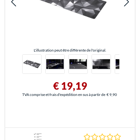
L'illustration peut être différente de l'original.
€ 19,19
TVA comprise et frais d'expédition en sus à partir de
€ 9,90
0.0 Étoile