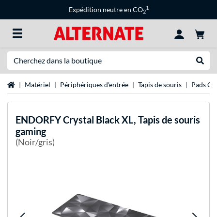
1
Expédition neutre en CO
2
Recherche
Recher
Page d'accueil
Matériel
Périphériques d'entrée
Tapis de souris
Pads Ga
ENDORFY
Crystal Black XL, Tapis de souris
gaming
(Noir/gris)