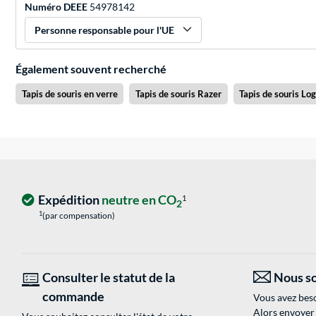
Numéro DEEE
54978142
Personne responsable pour l'UE
Également souvent recherché
Tapis de souris en verre
Tapis de souris Razer
Tapis de souris Lo
Expédition
neutre en CO
1
2
1
(par compensation)
Consulter le statut de la
Nous so
commande
Vous avez beso
Alors envoyer