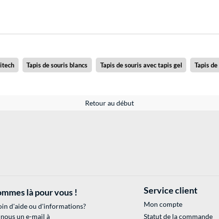
gitech
Tapis de souris blancs
Tapis de souris avec tapis gel
Tapis de
Retour au début
Service client
mmes là pour vous !
Mon compte
in d'aide ou d'informations?
 nous un e-mail à
Statut de la commande