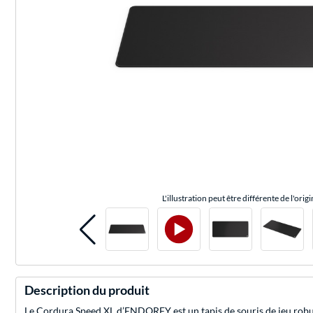
L'illustration peut être différente de l'origi
Description du produit
Le Cordura Speed XL d’ENDORFY est un tapis de souris de jeu robus