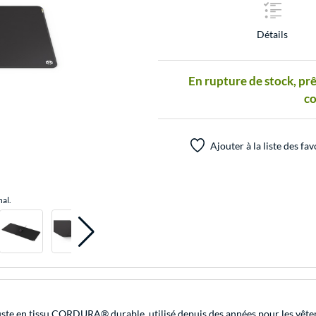
Détails
En rupture de stock, prê
c
Ajouter à la liste des fav
nal.
te en tissu CORDURA® durable, utilisé depuis des années pour les vêteme