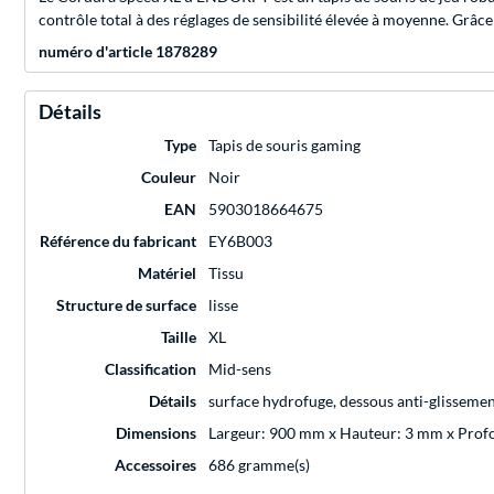
contrôle total à des réglages de sensibilité élevée à moyenne. Grâce
numéro d'article 1878289
Détails
Type
Tapis de souris gaming
Couleur
Noir
EAN
5903018664675
Référence du fabricant
EY6B003
Matériel
Tissu
Structure de surface
lisse
Taille
XL
Classification
Mid-sens
Détails
surface hydrofuge, dessous anti-glisseme
Dimensions
Largeur: 900 mm x Hauteur: 3 mm x Pro
Accessoires
686 gramme(s)