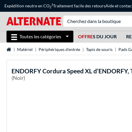
1
Expédition neutre en CO
Traitement facile des retours
Aide
et
contac
2
Toutes les catégories
OFFRE
S DU JOUR
RE
Page d'accueil
Matériel
Périphériques d'entrée
Tapis de souris
Pads G
ENDORFY
Cordura Speed XL d’ENDORFY, T
(Noir)