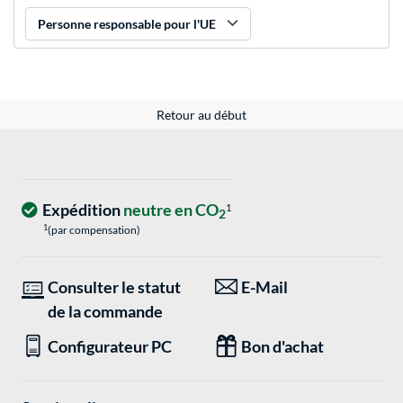
Personne responsable pour l'UE
Retour au début
Expédition
neutre en CO
1
2
1
(par compensation)
Consulter le statut
E-Mail
de la commande
Configurateur PC
Bon d'achat