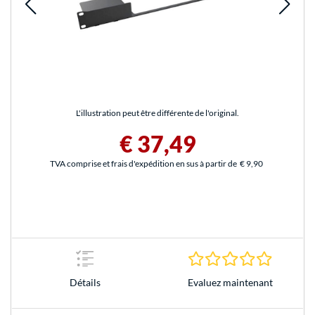
L'illustration peut être différente de l'original.
€ 37,49
TVA comprise et frais d'expédition en sus à partir de
€ 9,90
0.0 Étoile
Evaluez maintenant
Détails