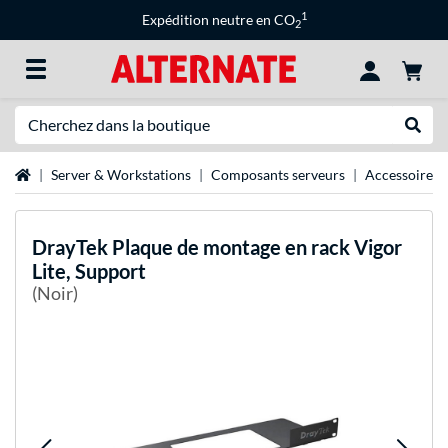
1
Expédition neutre en CO
2
Recherche
Recher
Page d'accueil
Server & Workstations
Composants serveurs
Accessoires 
DrayTek
Plaque de montage en rack Vigor
Lite, Support
(Noir)