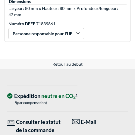
Dimensions
Largeur: 80 mm x Hauteur: 80 mm x Profondeur/longueur:
42 mm
Numéro DEEE
71839861
Personne responsable pour l'UE
Retour au début
Expédition
neutre en CO
1
2
1
(par compensation)
Consulter le statut
E-Mail
de la commande