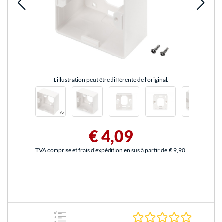
L'illustration peut être différente de l'original.
€ 4,09
TVA comprise et frais d'expédition en sus à partir de
€ 9,90
0.0 Étoile