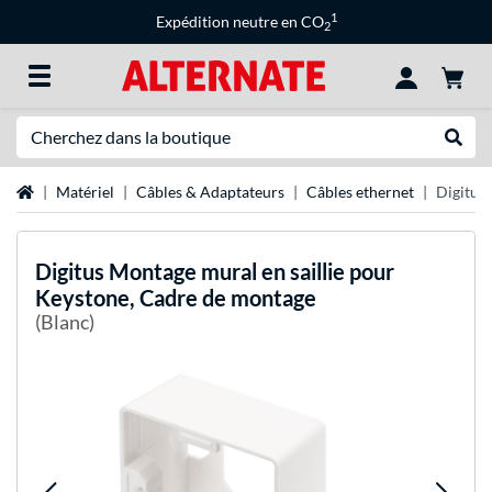
1
Expédition neutre en CO
2
Recherche
Recher
Page d'accueil
Matériel
Câbles & Adaptateurs
Câbles ethernet
Digitus
Digitus
Montage mural en saillie pour
Keystone, Cadre de montage
(Blanc)