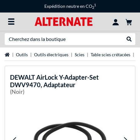
1
Expédition neutre en CO
2
Recherche
Recher
Page d'accueil
Outils
Outils électriques
Scies
Table scies crétacées
D
DEWALT
AirLock Y-Adapter-Set
DWV9470, Adaptateur
(Noir)