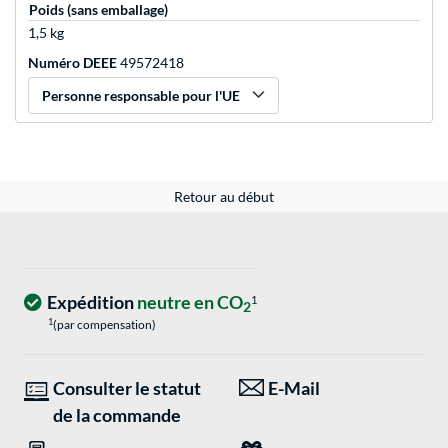
Poids (sans emballage)
1,5 kg
Numéro DEEE
49572418
Personne responsable pour l'UE
Retour au début
Expédition
neutre en CO
1
2
1
(par compensation)
Consulter le statut
E-Mail
de la commande