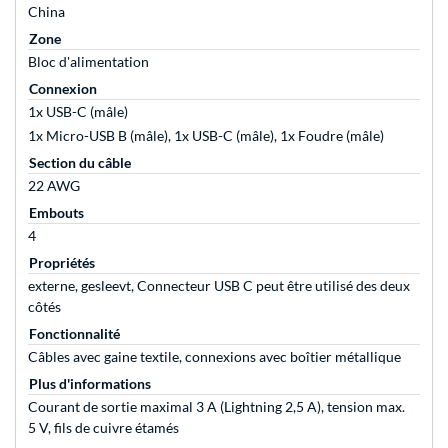
China
Zone
Bloc d'alimentation
Connexion
1x USB-C (mâle)
1x Micro-USB B (mâle), 1x USB-C (mâle), 1x Foudre (mâle)
Section du câble
22 AWG
Embouts
4
Propriétés
externe, gesleevt, Connecteur USB C peut être utilisé des deux
côtés
Fonctionnalité
Câbles avec gaine textile, connexions avec boîtier métallique
Plus d'informations
Courant de sortie maximal 3 A (Lightning 2,5 A), tension max.
5 V, fils de cuivre étamés