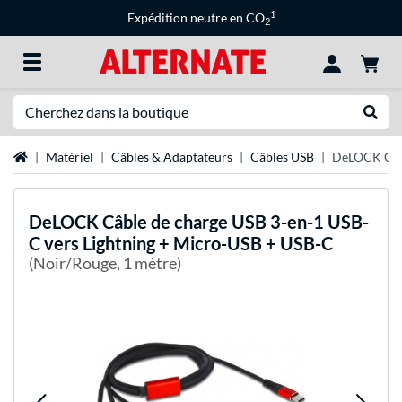
1
Expédition neutre en CO
2
Recherche
Recher
Page d'accueil
Matériel
Câbles & Adaptateurs
Câbles USB
DeLOCK Câbl
DeLOCK
Câble de charge USB 3-en-1 USB-
C vers Lightning + Micro-USB + USB-C
(Noir/Rouge, 1 mètre)