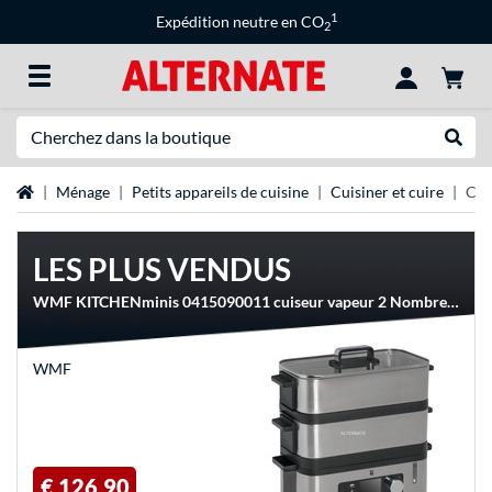
1
Expédition neutre en CO
2
Recherche
Recher
Page d'accueil
Ménage
Petits appareils de cuisine
Cuisiner et cuire
Cui
LES PLUS VENDUS
WMF KITCHENminis 0415090011 cuiseur vapeur 2 Nombre de paniers Comptoir 900 W Noir, Acier inoxydable
WMF
€ 126,90