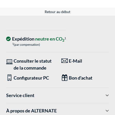
Retour au début
Expédition
neutre en CO
1
2
1
(par compensation)
Consulter le statut
E-Mail
de la commande
Configurateur PC
Bon d'achat
Service client
À propos de ALTERNATE