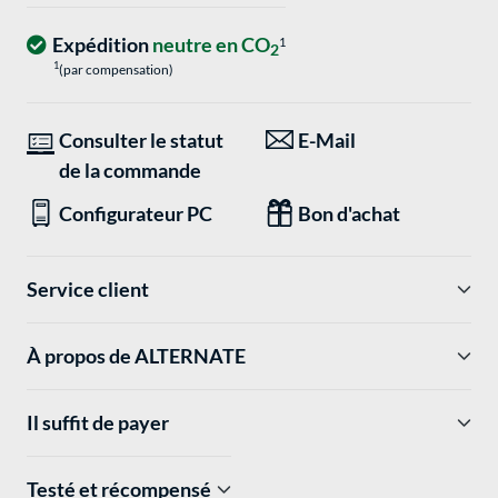
Expédition
neutre en CO
1
2
1
(par compensation)
Consulter le statut
E-Mail
de la commande
Configurateur PC
Bon d'achat
Service client
À propos de ALTERNATE
Il suffit de payer
Testé et récompensé