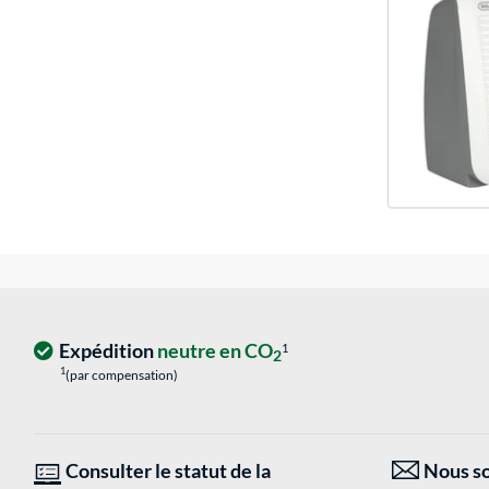
Expédition
neutre en CO
1
2
1
(par compensation)
Consulter le statut de la
Nous so