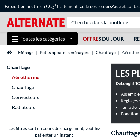
1
Expédition neutre en CO
Traitement facile des retours
Aide
et
contac
2
Toutes les catégories
OFFRE
S DU JOUR
RE
Page d'accueil
Ménage
Petits appareils ménagers
Chauffage
Aérothe
Chauffage
LES P
Aérotherme
Chauffage
Assemblée
Convecteurs
Réglages d
Radiateurs
Taille de 
Les filtres sont en cours de chargement, veuillez
Chauffag
patienter un instant