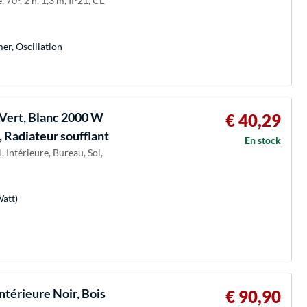
 70°, 2 h, 1,3 m, IP21, CE
er, Oscillation
Vert, Blanc 2000 W
€ 40,29
, Radiateur soufflant
En stock
, Intérieure, Bureau, Sol,
Watt)
ntérieure Noir, Bois
€ 90,90