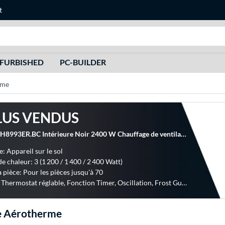
t
Recherche
FURBISHED
PC-BUILDER
rme
LUS VENDUS
DeLonghi TCH8993ER.BC Intérieure Noir 2400 W Chauffage de ventilateur électrique, Radiateur soufflant
: Appareil sur le sol
e chaleur: 3 (1 200 / 1 400 / 2 400 Watt)
la pièce: Pour les pièces jusqu'à 70
Fonction: Thermostat réglable, Fonction Timer, Oscillation, Frost Guard
e Aérotherme