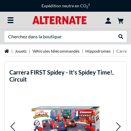
1
Expédition neutre en CO
2
Recherche
Recher
Page d'accueil
Jouets
Véhicules télécommandés
Hippodromes
Carrera 
Carrera
FIRST Spidey - It's Spidey Time!,
Circuit