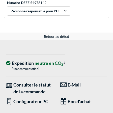
Numéro DEEE
54978142
Personne responsable pour l'UE
Retour au début
Expédition
neutre en CO
1
2
1
(par compensation)
Consulter le statut
E-Mail
de la commande
Configurateur PC
Bon d'achat