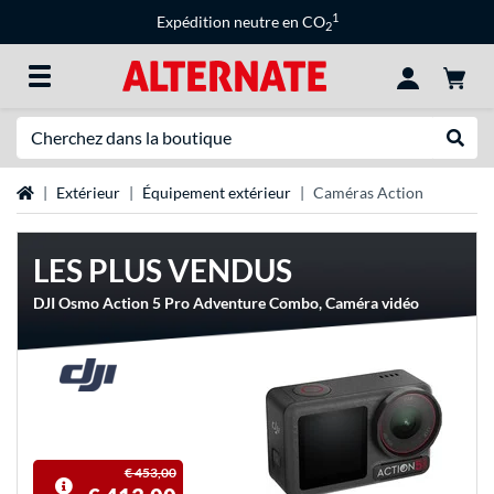
1
Expédition neutre en CO
2
Recherche
Recher
Page d'accueil
Extérieur
Équipement extérieur
Caméras Action
LES PLUS VENDUS
DJI Osmo Action 5 Pro Adventure Combo, Caméra vidéo
€ 453,00