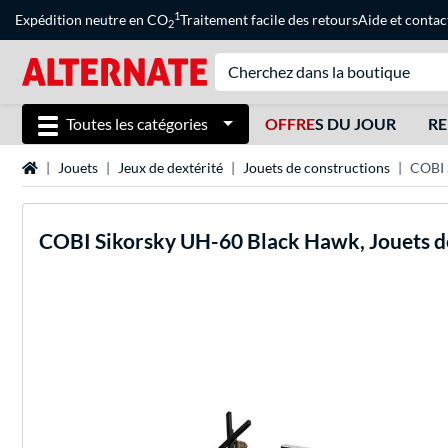
1
Expédition neutre en CO
Traitement facile des retours
Aide
et
contac
2
Toutes les catégories
OFFRE
S DU JOUR
RE
Page d'accueil
Jouets
Jeux de dextérité
Jouets de constructions
COBI 
COBI
Sikorsky UH-60 Black Hawk, Jouets d