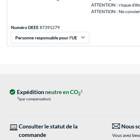
ATTENTION : risque d’éto
ATTENTION : Ne convient
Numéro DEEE
87391279
Personne responsable pour l'UE
Expédition
neutre en CO
1
2
1
(par compensation)
Consulter le statut de la
Nous so
commande
Vous avez beso