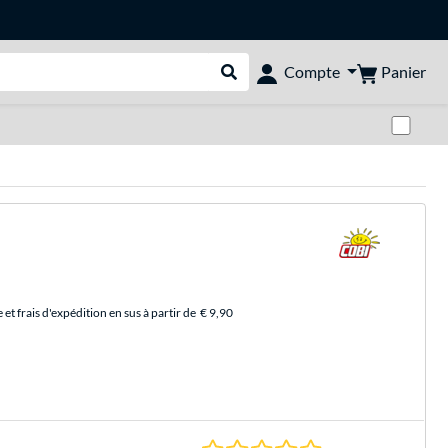
Panier
Compte
Rechercher dans le shop
Pas
et frais d'expédition en sus à partir de
€ 9,90
0.0 Étoiles à 0 Évalu