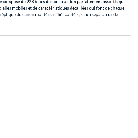
se compose de 928 blocs de construction parfaitement assortis qui
’ailes mobiles et de caractéristiques détaillées qui font de chaque
réplique du canon monté sur l’hélicoptère, et un séparateur de