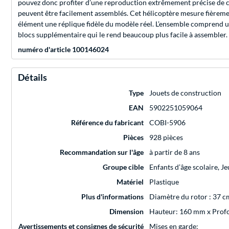
pouvez donc profiter d’une reproduction extrêmement précise de ce
peuvent être facilement assemblés. Cet hélicoptère mesure fièrement
élément une réplique fidèle du modèle réel. L’ensemble comprend un
blocs supplémentaire qui le rend beaucoup plus facile à assembler.
numéro d'article 100146024
Détails
Type
Jouets de construction
EAN
5902251059064
Référence du fabricant
COBI-5906
Pièces
928 pièces
Recommandation sur l'âge
à partir de 8 ans
Groupe cible
Enfants d’âge scolaire, J
Matériel
Plastique
Plus d'informations
Diamètre du rotor : 37 c
Dimension
Hauteur: 160 mm x Prof
Avertissements et consignes de sécurité
Mises en garde: