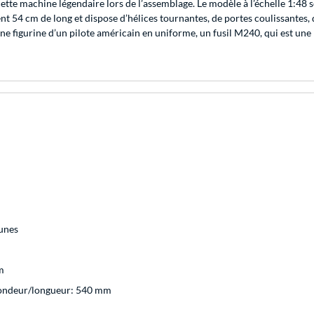
tte machine légendaire lors de l’assemblage. Le modèle à l’échelle 1:48 
 54 cm de long et dispose d’hélices tournantes, de portes coulissantes, d
e figurine d’un pilote américain en uniforme, un fusil M240, qui est une 
eunes
m
ondeur/longueur: 540 mm