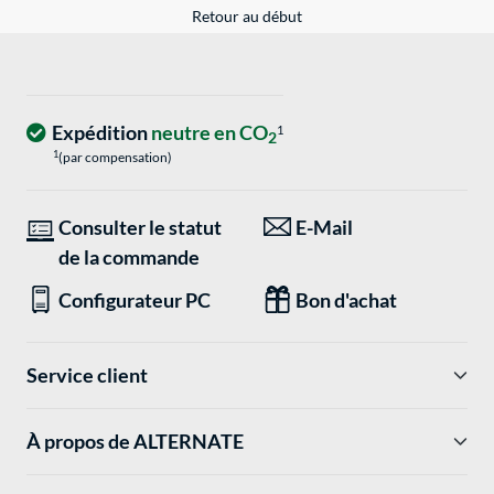
Retour au début
Expédition
neutre en CO
1
2
1
(par compensation)
Consulter le statut
E-Mail
de la commande
Configurateur PC
Bon d'achat
Service client
À propos de ALTERNATE