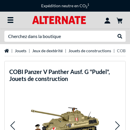
1
Expédition neutre en CO
2
Recherche
Recher
Page d'accueil
Jouets
Jeux de dextérité
Jouets de constructions
COBI Pa
COBI
Panzer V Panther Ausf. G "Pudel",
Jouets de construction