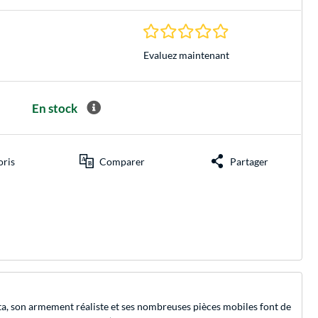
0.0 Étoiles à 0 Évalu
Evaluez maintenant
En stock
oris
Comparer
Partager
elta, son armement réaliste et ses nombreuses pièces mobiles font de