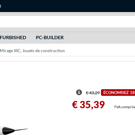
t
Recherche
FURBISHED
PC-BUILDER
irage IIIC, Jouets de construction
€ 43,29
ÉCONOMISEZ
1
€ 35,39
TVA comprise 