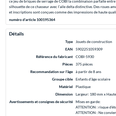
ce jeu de briques de serrage de COBI la combinaison parfaite entre p
silhouette de ce chasseur avec l’aile delta distinctive. Des roues a
et inscriptions sont conçues comme des impressions de haute qualité 
numéro d'article 100195364
Détails
Type
Jouets de construction
EAN
5902251059309
Référence du fabricant
COBI-5930
Pièces
375 pièces
Recommandation sur l'âge
à partir de 8 ans
Groupe cible
Enfants d’âge scolaire
Matériel
Plastique
Dimension
Largeur: 180 mm x Haut
Avertissements et consignes de sécurité
Mises en garde:
ATTENTION : risque d’éto
ATTENTION : Ne convient