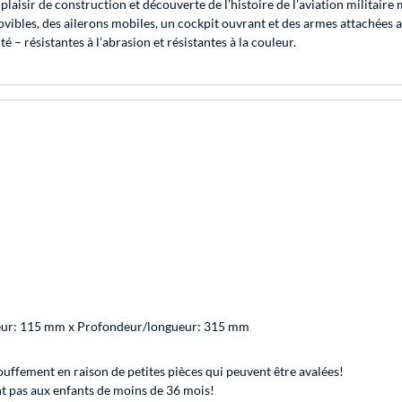
laisir de construction et découverte de l’histoire de l’aviation militaire
movibles, des ailerons mobiles, un cockpit ouvrant et des armes attachées 
– résistantes à l’abrasion et résistantes à la couleur.
eur: 115 mm x Profondeur/longueur: 315 mm
uffement en raison de petites pièces qui peuvent être avalées!
 pas aux enfants de moins de 36 mois!