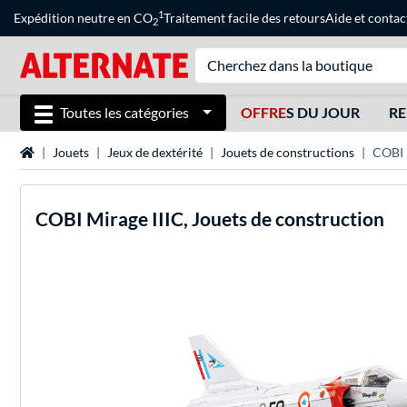
1
Expédition neutre en CO
Traitement facile des retours
Aide
et
contac
2
Toutes les catégories
OFFRE
S DU JOUR
RE
Page d'accueil
Jouets
Jeux de dextérité
Jouets de constructions
COBI M
COBI
Mirage IIIC, Jouets de construction