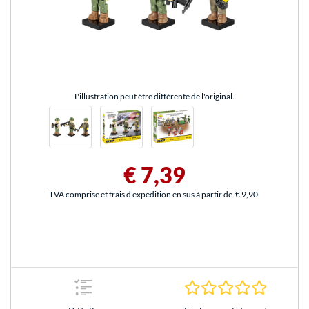
L'illustration peut être différente de l'original.
€ 7,39
TVA comprise et frais d'expédition en sus à partir de
€ 9,90
0.0 Étoile