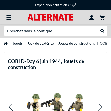
1
Expédition neutre en CO
2
Recherche
Recher
Page d'accueil
Jouets
Jeux de dextérité
Jouets de constructions
COBI D
COBI
D-Day 6 juin 1944, Jouets de
construction