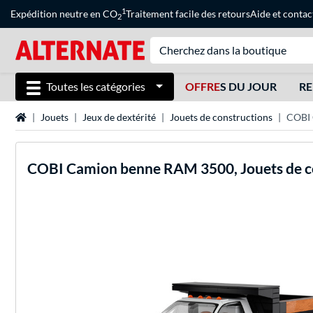
1
Expédition neutre en CO
Traitement facile des retours
Aide
et
contac
2
Toutes les catégories
OFFRE
S DU JOUR
RE
Page d'accueil
Jouets
Jeux de dextérité
Jouets de constructions
COBI 
COBI
Camion benne RAM 3500, Jouets de c