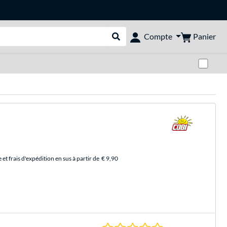
Panier
Compte
Rechercher dans le shop
Pas
et frais d'expédition en sus à partir de
€ 9,90
0.0 Étoiles à 0 Évalu