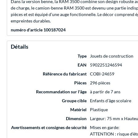
Dans la version benne, la RAM 3500 combine son design robuste ave
de charge, le camion-benne RAM 3500 est devenu une partie indispe
pièces et est équipé d’une auge fonctionnelle. Le décor comprend é
empreintes durables.
numéro d'article 100187024
Détails
Type
Jouets de construction
EAN
5902251246594
Référence du fabricant
COBI-24659
Pièces
296 pièces
Recommandation sur l'âge
à partir de 7 ans
Groupe cible
Enfants d’âge scolaire
Matériel
Plastique
Dimension
Largeur: 75 mm x Haute
Avertissements et consignes de sécurité
Mises en garde:
ATTENTION : risque d’éto