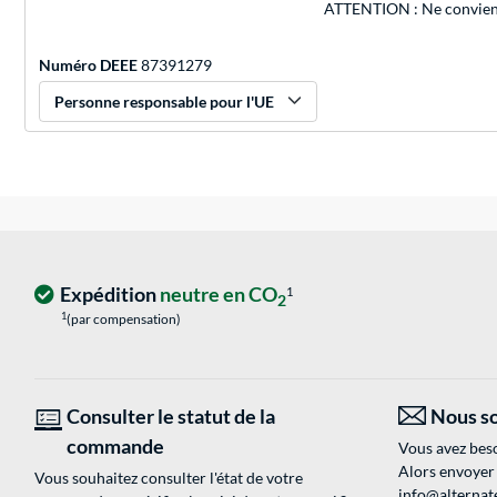
ATTENTION : Ne convient
Numéro DEEE
87391279
Personne responsable pour l'UE
Expédition
neutre en CO
1
2
1
(par compensation)
Consulter le statut de la
Nous so
commande
Vous avez beso
Alors envoyer
Vous souhaitez consulter l'état de votre
info@alternate