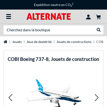
1
Expédition neutre en CO
2
Recherche
Recher
Page d'accueil
Jouets
Jeux de dextérité
Jouets de constructions
COBI B
COBI
Boeing 737-8, Jouets de construction