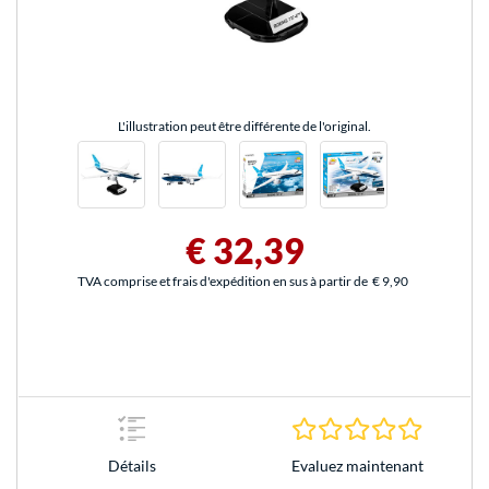
L'illustration peut être différente de l'original.
€ 32,39
TVA comprise et frais d'expédition en sus à partir de
€ 9,90
0.0 Étoile
Evaluez maintenant
Détails