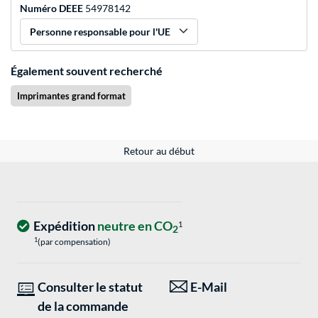
Numéro DEEE
54978142
Personne responsable pour l'UE
Également souvent recherché
Imprimantes grand format
Retour au début
Expédition
neutre en CO
1
2
1
(par compensation)
Consulter le statut
E-Mail
de la commande