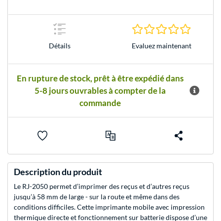
0.0 Étoile
Evaluez maintenant
Détails
En rupture de stock, prêt à être expédié dans
5-8 jours ouvrables à compter de la
commande
Description du produit
Le RJ-2050 permet d’imprimer des reçus et d’autres reçus
jusqu’à 58 mm de large - sur la route et même dans des
conditions difficiles. Cette imprimante mobile avec impression
thermique directe et fonctionnement sur batterie dispose d’une