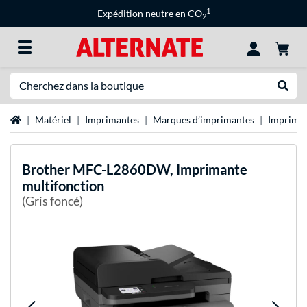
1
Expédition neutre en CO
2
Recherche
Recher
Page d'accueil
Matériel
Imprimantes
Marques d’imprimantes
Impriman
Brother
MFC-L2860DW, Imprimante
multifonction
(Gris foncé)