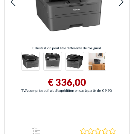
L'illustration peut être différente de l'original.
€ 336,00
TVA comprise et frais d'expédition en sus à partir de
€ 9,90
0.0 Étoile