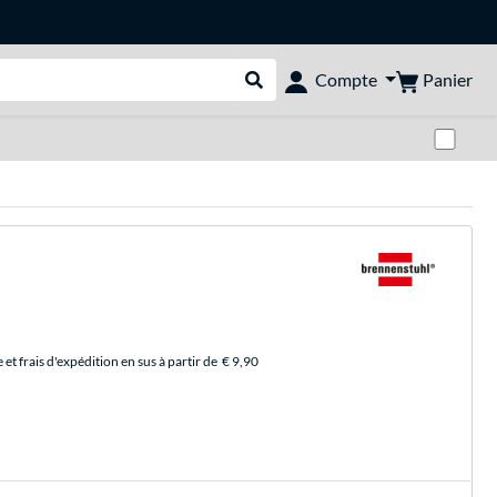
Panier
Compte
Rechercher dans le shop
Pas
et frais d'expédition en sus à partir de
€ 9,90