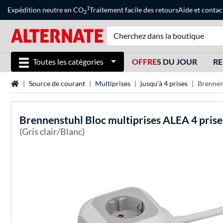
1
Expédition neutre en CO
Traitement facile des retours
Aide
et
contac
2
Toutes les catégories
OFFRE
S DU JOUR
RE
Page d'accueil
Source de courant
Multiprises
jusqu'à 4 prises
Brennen
Brennenstuhl
Bloc multiprises ALEA 4 prise
(Gris clair/Blanc)