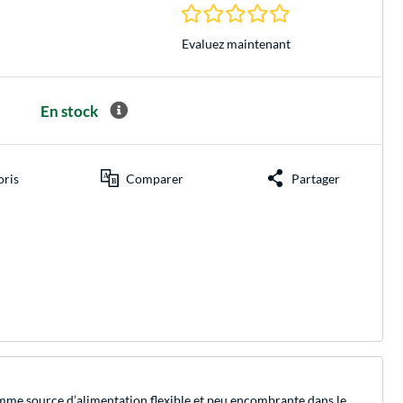
0.0 Étoiles à 0 Évalu
Evaluez maintenant
En stock
oris
Comparer
Partager
 comme source d’alimentation flexible et peu encombrante dans le