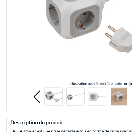
L'illustration peut être différente de l'origi
Description du produit
L’ALEA-Power est une prise de table 4 fois en forme de cube avec ad