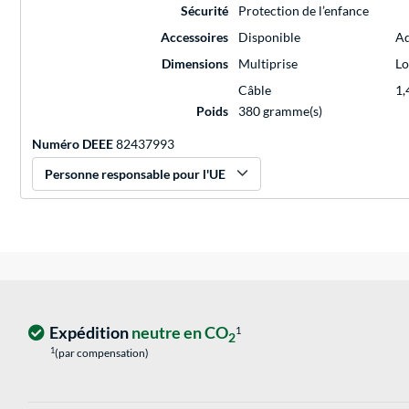
Sécurité
Protection de l’enfance
Accessoires
Disponible
Ad
Dimensions
Multiprise
Lo
Câble
1,
Poids
380 gramme(s)
Numéro DEEE
82437993
Personne responsable pour l'UE
Expédition
neutre en CO
1
2
1
(par compensation)