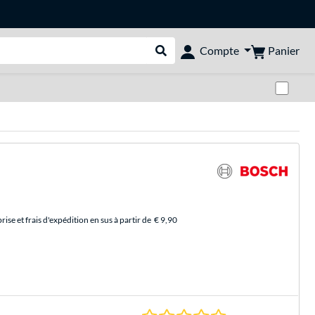
Panier
Compte
Rechercher dans le shop
Pas
se et frais d'expédition en sus à partir de
€ 9,90
0.0 Étoiles à 0 Évalu