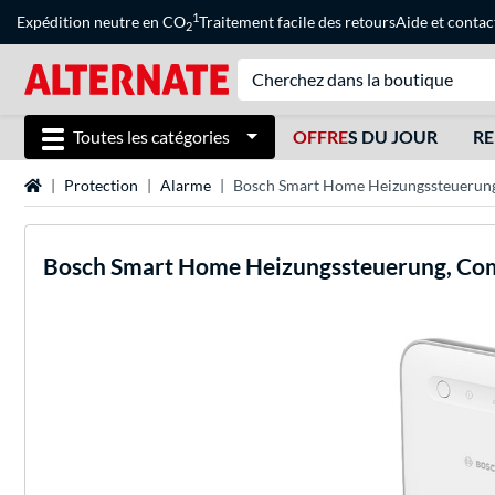
1
Expédition neutre en CO
Traitement facile des retours
Aide
et
contac
2
Toutes les catégories
OFFRE
S DU JOUR
RE
Page d'accueil
Protection
Alarme
Bosch Smart Home Heizungssteuerun
Bosch
Smart Home Heizungssteuerung, Co