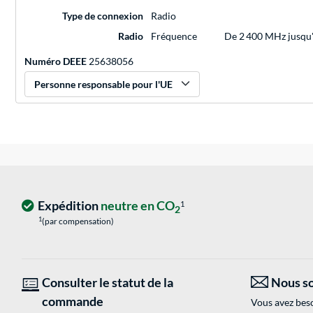
Type de connexion
Radio
Radio
Fréquence
De 2 400 MHz jusqu
Numéro DEEE
25638056
Personne responsable pour l'UE
Expédition
neutre en CO
1
2
1
(par compensation)
Consulter le statut de la
Nous so
commande
Vous avez beso