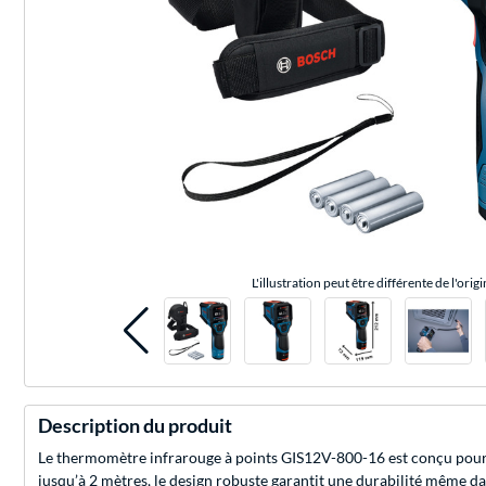
L'illustration peut être différente de l'origi
Description du produit
Le thermomètre infrarouge à points GIS12V-800-16 est conçu pour la 
jusqu’à 2 mètres, le design robuste garantit une durabilité même dans