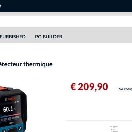
t
Recherche
FURBISHED
PC-BUILDER
tecteur thermique
€ 209,90
TVA compri