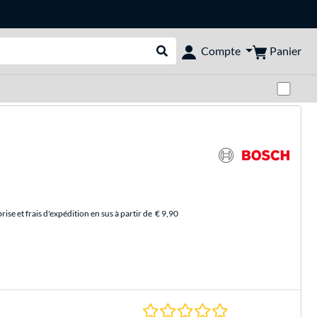
Panier
Compte
Rechercher dans le shop
Pas
se et frais d'expédition en sus à partir de
€ 9,90
0.0 Étoiles à 0 Évalu