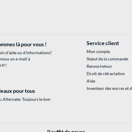
Service client
mmes là pour vous !
Mon compte
in d'aide ou d'informations?
 nous un e-mail à
Statut de la commande
.fr
!
Renvoi/retour
Droit de rétractation
Aide
Inventeur des encres et 
eaux pour tous
 Alternate: Toujours le bon
Il suffit de payer