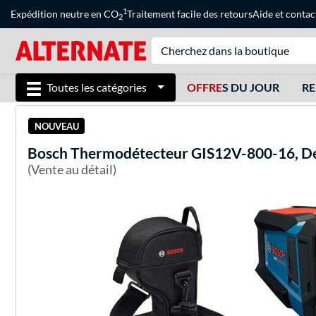
1
Expédition neutre en CO
Traitement facile des retours
Aide
et
contac
2
Toutes les catégories
OFFRE
S DU JOUR
RE
NOUVEAU
Bosch
Thermodétecteur GIS12V-800-16, Dé
(Vente au détail)