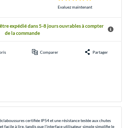
Evaluez maintenant
 être expédié dans 5-8 jours ouvrables à compter
de la commande
oris
Comparer
Partager
éclaboussures certifiée IP54 et une résistance testée aux chutes
acile à lire, tandis que l’interface utilisateur simple simplifie le