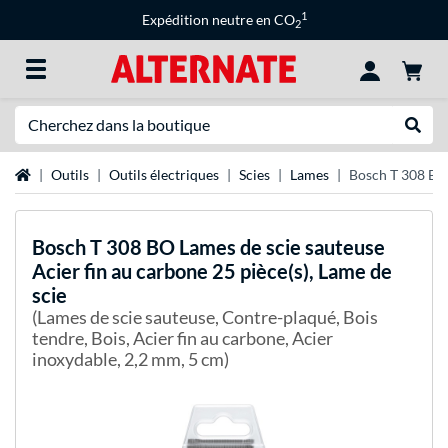
1
Expédition neutre en CO
2
Recherche
Recher
Page d'accueil
Outils
Outils électriques
Scies
Lames
Bosch T 308 BO 
Bosch
T 308 BO Lames de scie sauteuse
Acier fin au carbone 25 pièce(s), Lame de
scie
(Lames de scie sauteuse, Contre-plaqué, Bois
tendre, Bois, Acier fin au carbone, Acier
inoxydable, 2,2 mm, 5 cm)