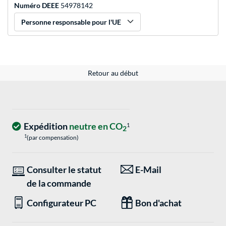
Numéro DEEE
54978142
Personne responsable pour l'UE
Retour au début
Expédition
neutre en CO
1
2
1
(par compensation)
Consulter le statut
E-Mail
de la commande
Configurateur PC
Bon d'achat